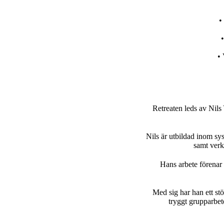
•
•
• 
Retreaten leds av Nils
Nils är utbildad inom sy
samt verk
Hans arbete förenar 
Med sig har han ett st
tryggt grupparbet