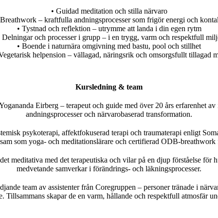
• Guidad meditation och stilla närvaro
 Breathwork – kraftfulla andningsprocesser som frigör energi och konta
• Tystnad och reflektion – utrymme att landa i din egen rytm
 Delningar och processer i grupp – i en trygg, varm och respektfull mil
• Boende i naturnära omgivning med bastu, pool och stillhet
Vegetarisk helpension – vällagad, näringsrik och omsorgsfullt tillagad 
Kursledning & team
 Yogananda Eirberg – terapeut och guide med över 20 års erfarenhet av i
andningsprocesser och närvarobaserad transformation.
stemisk psykoterapi, affektfokuserad terapi och traumaterapi enligt So
sam som yoga- och meditationslärare och certifierad ODB-breathwork fa
det meditativa med det terapeutiska och vilar på en djup förståelse för 
medvetande samverkar i förändrings- och läkningsprocesser.
ödjande team av assistenter från Coregruppen – personer tränade i närva
e. Tillsammans skapar de en varm, hållande och respektfull atmosfär und