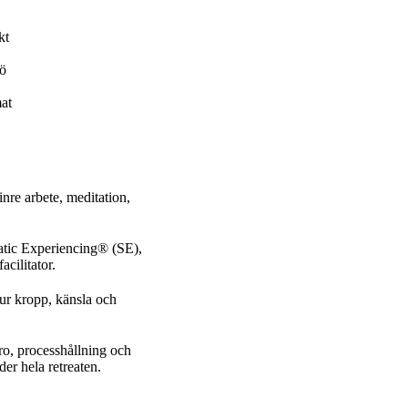
kt
jö
mat
nre arbete, meditation,
matic Experiencing® (SE),
cilitator.
hur kropp, känsla och
ro, processhållning och
er hela retreaten.