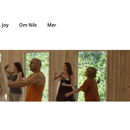
 Joy
Om Nils
Mer